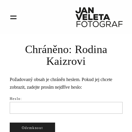
FOTO
Chráněno: Rodina
VIDEO
Kaizrovi
O MNĚ
Požadovaný obsah je chráněn heslem. Pokud jej chcete
zobrazit, zadejte prosím nejdříve heslo:
BLOG
Heslo:
KLIENT